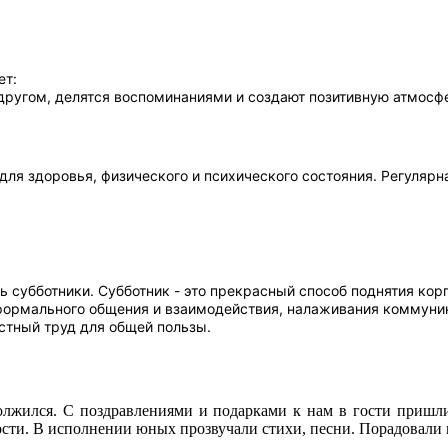
ет:
другом, делятся воспоминаниями и создают позитивную атмосф
для здоровья, физического и психического состояния. Регулярн
 субботники. Субботник - это прекрасный способ поднятия кор
еформального общения и взаимодействия, налаживания коммуник
естный труд для общей пользы.
олжился. С поздравлениями и подарками к нам в гости пришл
адости. В исполнении юных прозвучали стихи, песни. Порадовал