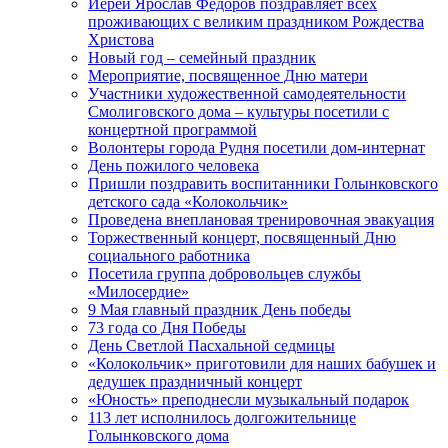
Иерей Ярослав Федоров поздравляет всех
проживающих с великим праздником Рождества
Христова
Новый год – семейный праздник
Мероприятие, посвященное Дню матери
Участники художественной самодеятельности
Смолиговского дома – культуры посетили с
концертной программой
Волонтеры города Рудня посетили дом-интернат
День пожилого человека
Пришли поздравить воспитанники Голынковского
детского сада «Колокольчик»
Проведена внеплановая тренировочная эвакуация
Торжественный концерт, посвященный Дню
социального работника
Посетила группа добровольцев службы
«Милосердие»
9 Мая главный праздник День победы
73 года со Дня Победы
День Светлой Пасхальной седмицы
«Колокольчик» приготовили для наших бабушек и
дедушек праздничный концерт
«Юность» преподнесли музыкальный подарок
113 лет исполнилось долгожительнице
Голынковского дома