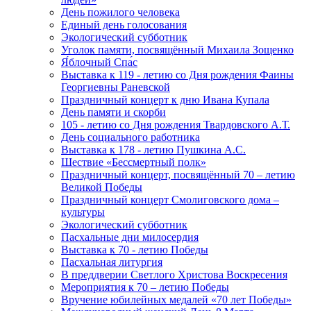
День пожилого человека
Единый день голосования
Экологический субботник
Уголок памяти, посвящённый Михаила Зощенко
Я́блочный Спа́с
Выставка к 119 - летию со Дня рождения Фаины
Георгиевны Раневской
Праздничный концерт к дню Ивана Купала
День памяти и скорби
105 - летию со Дня рождения Твардовского А.Т.
День социального работника
Выставка к 178 - летию Пушкина А.С.
Шествие «Бессмертный полк»
Праздничный концерт, посвящённый 70 – летию
Великой Победы
Праздничный концерт Смолиговского дома –
культуры
Экологический субботник
Пасхальные дни милосердия
Выставка к 70 - летию Победы
Пасхальная литургия
В преддверии Светлого Христова Воскресения
Мероприятия к 70 – летию Победы
Вручение юбилейных медалей «70 лет Победы»