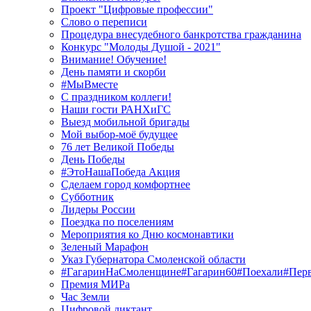
Проект "Цифровые профессии"
Слово о переписи
Процедура внесудебного банкротства гражданина
Конкурс "Молоды Душой - 2021"
Внимание! Обучение!
День памяти и скорби
#МыВместе
С праздником коллеги!
Наши гости РАНХиГС
Выезд мобильной бригады
Мой выбор-моё будущее
76 лет Великой Победы
День Победы
#ЭтоНашаПобеда Акция
Сделаем город комфортнее
Субботник
Лидеры России
Поездка по поселениям
Мероприятия ко Дню космонавтики
Зеленый Марафон
Указ Губернатора Смоленской области
#ГагаринНаСмоленщине#Гагарин60#Поехали#Пер
Премия МИРа
Час Земли
Цифровой диктант