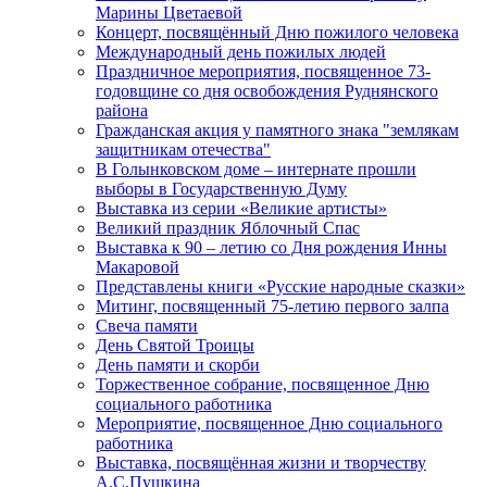
Марины Цветаевой
Концерт, посвящённый Дню пожилого человека
Международный день пожилых людей
Праздничное мероприятия, посвященное 73-
годовщине со дня освобождения Руднянского
района
Гражданская акция у памятного знака "землякам
защитникам отечества"
В Голынковском доме – интернате прошли
выборы в Государственную Думу
Выставка из серии «Великие артисты»
Великий праздник Яблочный Спас
Выставка к 90 – летию со Дня рождения Инны
Макаровой
Представлены книги «Русские народные сказки»
Митинг, посвященный 75-летию первого залпа
Свеча памяти
День Святой Троицы
День памяти и скорби
Торжественное собрание, посвященное Дню
социального работника
Мероприятие, посвященное Дню социального
работника
Выставка, посвящённая жизни и творчеству
А.С.Пушкина