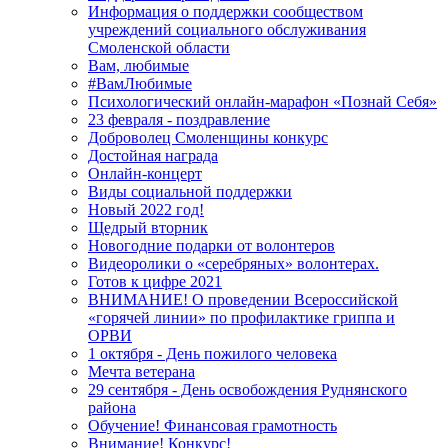
Информация о поддержки сообществом
учреждений социального обслуживания
Смоленской области
Вам, любимые
#ВамЛюбимые
Психологический онлайн-марафон «Познай Себя»
23 февраля - поздравление
Доброволец Смоленщины конкурс
Достойная награда
Онлайн-концерт
Виды социальной поддержки
Новый 2022 год!
Щедрый вторник
Новогодние подарки от волонтеров
Видеоролики о «серебряных» волонтерах.
Готов к цифре 2021
ВНИМАНИЕ! О проведении Всероссийской
«горячей линии» по профилактике гриппа и
ОРВИ
1 октября - День пожилого человека
Мечта ветерана
29 сентября - День освобождения Руднянского
района
Обучение! Финансовая грамотность
Внимание! Конкурс!