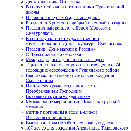
День защитника Отечества
В гостях побывали воспитанники Православной
школы
Игровой конкурс «Угадай мелодию»
Рождество Христово - добрый и тѐплый праздник
Праздничный концерт с Дедом Морозом и
Снегурочкой.
В гостях участники художественной
самодеятельности Дома – культуры Смолиговка
Праздник «День матери в России»
С Днем пожилого человека
Международный день пожилых людей
Торжественные мероприятия, посвященные 74 –
годовщине освобождения Руднянского района
Выставка, посвященная Дню освобождения
Смоленщины
Настоятеля храма поздравил всех с
Преображением Господним
Вокальная группа «Сударушка»
Музыкальное мероприятие «Классики русской
музыки»
Митинг погибшим в годы Великой
Отечественной войны
Выставка «Нам не забыть ту роковую дату»
107 лет со дня рождения Александра Твардовского