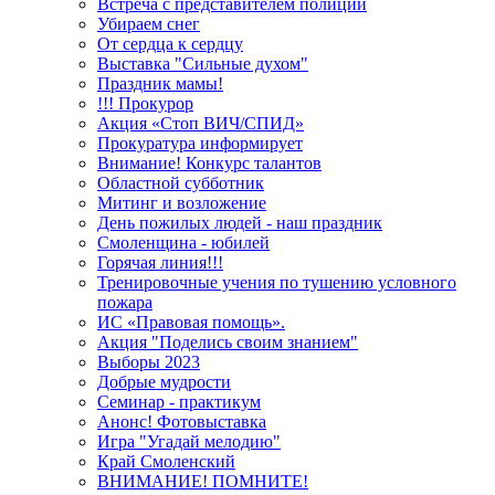
Встреча с представителем полиции
Убираем снег
От сердца к сердцу
Выставка "Сильные духом"
Праздник мамы!
!!! Прокурор
Акция «Стоп ВИЧ/СПИД»
Прокуратура информирует
Внимание! Конкурс талантов
Областной субботник
Митинг и возложение
День пожилых людей - наш праздник
Смоленщина - юбилей
Горячая линия!!!
Тренировочные учения по тушению условного
пожара
ИС «Правовая помощь».
Акция "Поделись своим знанием"
Выборы 2023
Добрые мудрости
Семинар - практикум
Анонс! Фотовыставка
Игра "Угадай мелодию"
Край Смоленский
ВНИМАНИЕ! ПОМНИТЕ!