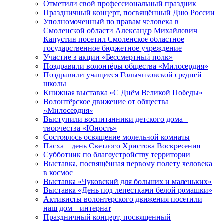
Отметили свой профессиональный праздник
Праздничный концерт, посвящённый Дню России
Уполномоченный по правам человека в
Смоленской области Александр Михайлович
Капустин посетил Смоленское областное
государственное бюджетное учреждение
Участие в акции «Бессмертный полк»
Поздравили волонтёры общества «Милосердия»
Поздравили учащиеся Голычнковской средней
школы
Книжная выставка «С Днём Великой Победы»
Волонтёрское движение от общества
«Милосердия»
Выступили воспитанники детского дома –
творчества «Юность»
Состоялось освящение молельной комнаты
Пасха – день Светлого Христова Воскресения
Субботник по благоустройству территории
Выставка, посвящённая первому полету человека
в космос
Выставка «Чуковский для больших и маленьких»
Выставка «День под лепестками белой ромашки»
Активисты волонтёрского движения посетили
наш дом – интернат
Праздничный концерт, посвященный