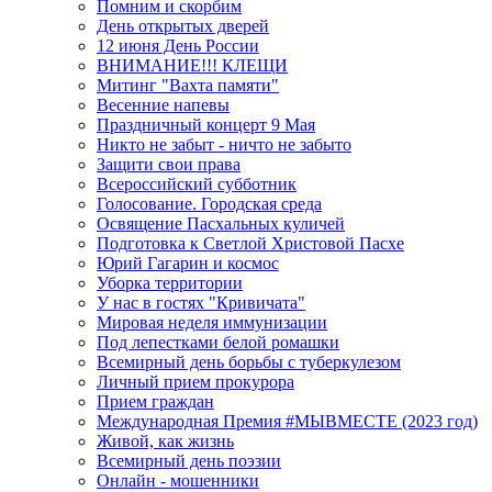
Помним и скорбим
День открытых дверей
12 июня День России
ВНИМАНИЕ!!! КЛЕЩИ
Митинг "Вахта памяти"
Весенние напевы
Праздничный концерт 9 Мая
Никто не забыт - ничто не забыто
Защити свои права
Всероссийский субботник
Голосование. Городская среда
Освящение Пасхальных куличей
Подготовка к Светлой Христовой Пасхе
Юрий Гагарин и космос
Уборка территории
У нас в гостях "Кривичата"
Мировая неделя иммунизации
Под лепестками белой ромашки
Всемирный день борьбы с туберкулезом
Личный прием прокурора
Прием граждан
Международная Премия #МЫВМЕСТЕ (2023 год)
Живой, как жизнь
Всемирный день поэзии
Онлайн - мошенники