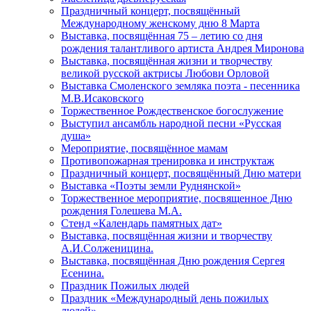
Праздничный концерт, посвящённый
Международному женскому дню 8 Марта
Выставка, посвящённая 75 – летию со дня
рождения талантливого артиста Андрея Миронова
Выставка, посвящённая жизни и творчеству
великой русской актрисы Любови Орловой
Выставка Смоленского земляка поэта - песенника
М.В.Исаковского
Торжественное Рождественское богослужение
Выступил ансамбль народной песни «Русская
душа»
Мероприятие, посвящённое мамам
Противопожарная тренировка и инструктаж
Праздничный концерт, посвящённый Дню матери
Выставка «Поэты земли Руднянской»
Торжественное мероприятие, посвященное Дню
рождения Голешева М.А.
Стенд «Календарь памятных дат»
Выставка, посвящённая жизни и творчеству
А.И.Солженицина.
Выставка, посвящённая Дню рождения Сергея
Есенина.
Праздник Пожилых людей
Праздник «Международный день пожилых
людей»