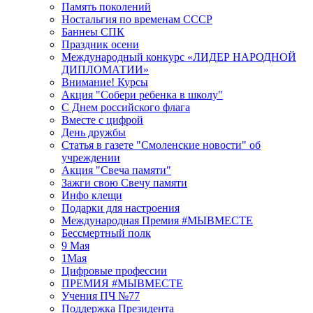
Память поколений
Ностальгия по временам СССР
Баннеы СПК
Праздник осени
Международный конкурс «ЛИДЕР НАРОДНОЙ
ДИПЛОМАТИИ»
Внимание! Курсы
Акция "Собери ребенка в школу"
С Днем российского флага
Вместе с цифрой
День дружбы
Статья в газете "Смоленские новости" об
учреждении
Акция "Свеча памяти"
Зажги свою Свечу памяти
Инфо клещи
Подарки для настроения
Международная Премия #МЫВМЕСТЕ
Бессмертный полк
9 Мая
1Мая
Цифровые профессии
ПРЕМИЯ #МЫВМЕСТЕ
Учения ПЧ №77
Поддержка Президента