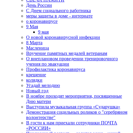
День России
С Днем социального работника
меры защиты в доме - интернате
о коронавирусе
9 Мая
9 мая
О новой коронавирусной инфекции
8 Марта
Масленица
Вручение памятных медалей ветеранам
О внеплановом проведении тренировочного
учения по эвакуации
Профилактика коронавируса
крещение
колядки
Угадай мелодию
Новый год
В ноябре проходят мероприятия, посвященные
Дню матери
Выступила музыкальная группа «Сударушка»
Демонстрация социльных роликов о "серебряном
волонтерстве"
В гости к нам приехали сотрудники ПОЧТА
«РОССИИ»