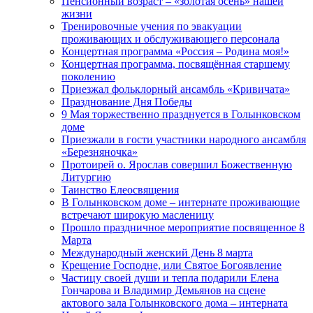
Пенсионный возраст – «золотая осень» нашей
жизни
Тренировочные учения по эвакуации
проживающих и обслуживающего персонала
Концертная программа «Россия – Родина моя!»
Концертная программа, посвящённая старшему
поколению
Приезжал фольклорный ансамбль «Кривичата»
Празднование Дня Победы
9 Мая торжественно празднуется в Голынковском
доме
Приезжали в гости участники народного ансамбля
«Березняночка»
Протоирей о. Ярослав совершил Божественную
Литургию
Таинство Елеосвящения
В Голынковском доме – интернате проживающие
встречают широкую масленицу
Прошло праздничное мероприятие посвященное 8
Марта
Международный женский День 8 марта
Крещение Господне, или Святое Богоявление
Частицу своей души и тепла подарили Елена
Гончарова и Владимир Демьянов на сцене
актового зала Голынковского дома – интерната