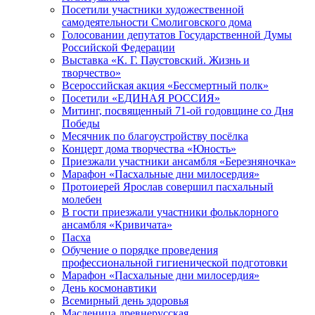
Посетили участники художественной
самодеятельности Смолиговского дома
Голосовании депутатов Государственной Думы
Российской Федерации
Выставка «К. Г. Паустовский. Жизнь и
творчество»
Всероссийская акция «Бессмертный полк»
Посетили «ЕДИНАЯ РОССИЯ»
Митинг, посвященный 71-ой годовщине со Дня
Победы
Месячник по благоустройству посёлка
Концерт дома творчества «Юность»
Приезжали участники ансамбля «Березняночка»
Марафон «Пасхальные дни милосердия»
Протоиерей Ярослав совершил пасхальный
молебен
В гости приезжали участники фольклорного
ансамбля «Кривичата»
Пасха
Обучение о порядке проведения
профессиональной гигиенической подготовки
Марафон «Пасхальные дни милосердия»
День космонавтики
Всемирный день здоровья
Масленица древнерусская