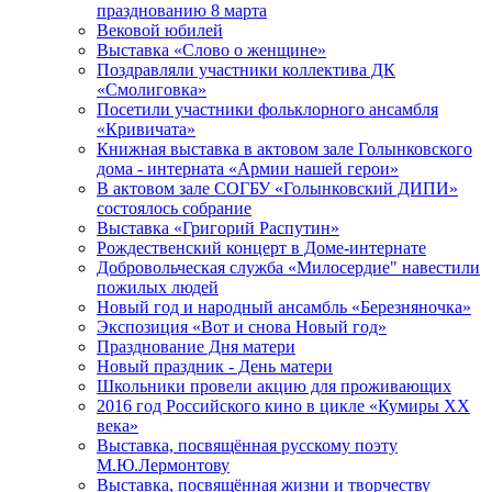
празднованию 8 марта
Вековой юбилей
Выставка «Слово о женщине»
Поздравляли участники коллектива ДК
«Смолиговка»
Посетили участники фольклорного ансамбля
«Кривичата»
Книжная выставка в актовом зале Голынковского
дома - интерната «Армии нашей герои»
В актовом зале СОГБУ «Голынковский ДИПИ»
состоялось собрание
Выставка «Григорий Распутин»
Рождественский концерт в Доме-интернате
Добровольческая служба «Милосердие" навестили
пожилых людей
Новый год и народный ансамбль «Березняночка»
Экспозиция «Вот и снова Новый год»
Празднование Дня матери
Новый праздник - День матери
Школьники провели акцию для проживающих
2016 год Российского кино в цикле «Кумиры XX
века»
Выставка, посвящённая русскому поэту
М.Ю.Лермонтову
Выставка, посвящённая жизни и творчеству