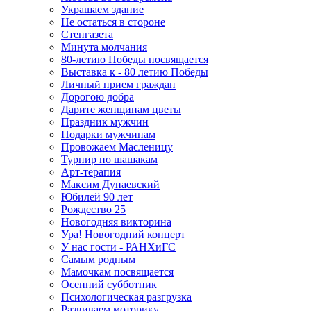
Украшаем здание
Не остаться в стороне
Стенгазета
Минута молчания
80-летию Победы посвящается
Выставка к - 80 летию Победы
Личный прием граждан
Дорогою добра
Дарите женщинам цветы
Праздник мужчин
Подарки мужчинам
Провожаем Масленицу
Турнир по шашакам
Арт-терапия
Максим Дунаевский
Юбилей 90 лет
Рождество 25
Новогодняя викторина
Ура! Новогодний концерт
У нас гости - РАНХиГС
Самым родным
Мамочкам посвящается
Осенний субботник
Психологическая разгрузка
Развиваем моторику