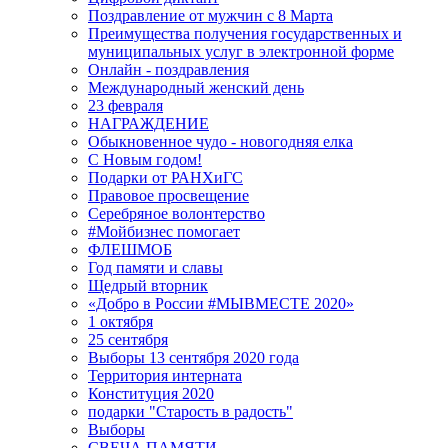
Поздравление от мужчин с 8 Марта
Преимущества получения государственных и
муниципальных услуг в электронной форме
Онлайн - поздравления
Международный женский день
23 февраля
НАГРАЖДЕНИЕ
Обыкновенное чудо - новогодняя елка
С Новым годом!
Подарки от РАНХиГС
Правовое просвещение
Серебряное волонтерство
#Мойбизнес помогает
ФЛЕШМОБ
Год памяти и славы
Щедрый вторник
«Добро в России #МЫВМЕСТЕ 2020»
1 октября
25 сентября
Выборы 13 сентября 2020 года
Территория интерната
Конституция 2020
подарки "Старость в радость"
Выборы
СВЕЧА ПАМЯТИ