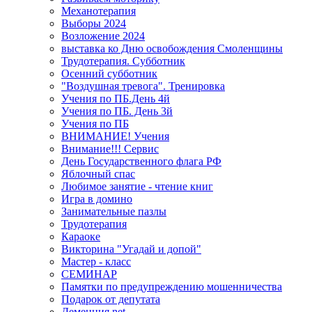
Механотерапия
Выборы 2024
Возложение 2024
выставка ко Дню освобождения Смоленщины
Трудотерапия. Субботник
Осенний субботник
"Воздушная тревога". Тренировка
Учения по ПБ.День 4й
Учения по ПБ. День 3й
Учения по ПБ
ВНИМАНИЕ! Учения
Внимание!!! Сервис
День Государственного флага РФ
Яблочный спас
Любимое занятие - чтение книг
Игра в домино
Занимательные пазлы
Трудотерапия
Караоке
Викторина "Угадай и допой"
Мастер - класс
СЕМИНАР
Памятки по предупреждению мошенничества
Подарок от депутата
Деменция.net